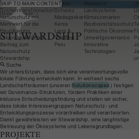
Themen
Region
Research
Ü
SKIP TO MAIN CONTENT
Home
Themen
Systemtransformation
Schweiz
Landsysteme
U
Home
Themen
Naturschutz mit
Madagaskar
Klimaszenarien
Or
Mehrwert für die
Kenia
Biodiversitätsschutz
T
Bevölkerung
Laos &
Politische Ökonomie
F
STEWARDSHIP
Lebensqualität als
Thailand
Umweltgovernance
P
Beitrag zum
Peru
Innovative
J
Naturschutz
Technologien
Ja
Stewardship
u
Suche
Wir unterstützen, dass sich eine verantwortungsvolle
lokale Führung entwickeln kann. In weltweit sechs
Landschaftsräumen (unseren
Solutionscapes
) festigen
wir Governance-Strukturen, fördern Praktiken einer
inklusive Entscheidungsfindung und stellen wir sicher,
dass lokale Interessengruppen Naturschutz- und
Entwicklungsprozesse vorantreiben und verantworten.
Damit gewährleisten wir Stewardship, eine langfristige
Betreuung der Ökosysteme und Lebensgrundlagen.
PROJEKTE