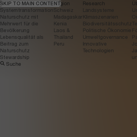
Themen
Region
Research
Ü
SKIP TO MAIN CONTENT
Systemtransformation
Schweiz
Landsysteme
U
Naturschutz mit
Madagaskar
Klimaszenarien
Or
Mehrwert für die
Kenia
Biodiversitätsschutz
T
Bevölkerung
Laos &
Politische Ökonomie
F
Lebensqualität als
Thailand
Umweltgovernance
P
Beitrag zum
Peru
Innovative
J
Naturschutz
Technologien
Ja
Stewardship
u
Suche