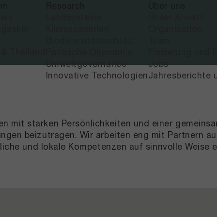
on
Research
Über uns
eiz
Landsysteme
Unser Ansatz
gaskar
Klimaszenarien
Organisation
a
Biodiversitätsschutz
Team
 & Thailand
Politische Ökonomie
Förderung und P
Umweltgovernance
Jobs
Innovative Technologien
Jahresberichte 
 mit starken Persönlichkeiten und einer gemeinsa
ungen beizutragen. Wir arbeiten eng mit Partnern 
tliche und lokale Kompetenzen auf sinnvolle Weise 