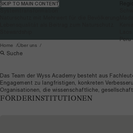
Themen
Regi
SKIP TO MAIN CONTENT
Systemtransformation
Schw
Naturschutz mit Mehrwert für die Bevölkerung
Mada
Lebensqualität als Beitrag zum Naturschutz
Keni
Stewardship
Laos
Peru
Home
Über uns
Suche
Das Team der Wyss Academy besteht aus Fachleuten
Engagement zu langfristigen, konkreten Verbesser
Organisationen, die wissenschaftliche, gesellschaf
FÖRDERINSTITUTIONEN