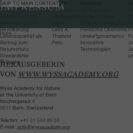
Themen
Region
Research
Ü
SKIP TO MAIN CONTENT
IMPRESSUM
Systemtransformation
Schweiz
Landsysteme
U
Naturschutz mit
Madagaskar
Klimaszenarien
Or
Mehrwert für die
Kenia
Biodiversitätsschutz
T
Bevölkerung
Laos &
Politische Ökonomie
F
Home
Lebensqualität als
Thailand
Umweltgovernance
P
Beitrag zum
Peru
Innovative
J
Naturschutz
Technologien
Ja
Stewardship
u
Suche
HERAUSGEBERIN
VON
WWW.WYSSACADEMY.ORG
Wyss Academy for Nature
at the University of Bern
Kochergasse 4
3011 Bern, Switzerland
Telefon: +41 31 544 80 00
E-mail:
info@wyssacademy.org