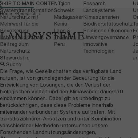
Themen
Region
Research
Ü
SKIP TO MAIN CONTENT
Home
Research
Systemtransformation
Schweiz
Landsysteme
U
Home
Research
Naturschutz mit
Madagaskar
Klimaszenarien
Or
Mehrwert für die
Kenia
Biodiversitätsschutz
T
Bevölkerung
Laos &
Politische Ökonomie
F
LANDSYSTEME
Lebensqualität als
Thailand
Umweltgovernance
P
Beitrag zum
Peru
Innovative
J
Naturschutz
Technologien
Ja
Stewardship
u
Suche
Die Frage, wie Gesellschaften das verfügbare Land
nutzen, ist von grundlegender Bedeutung für die
Entwicklung von Lösungen, die den Verlust der
biologischen Vielfalt und den Klimawandel dauerhaft
eindämmen können. Dabei gilt es unbedingt zu
berücksichtigen, dass diese Probleme innerhalb
miteinander verbundener Systeme auftreten. Mit
transdisziplinären Ansätzen und unter Kombination
verschiedener Methoden untersuchen unsere
Forschenden Landnutzungsänderungen,