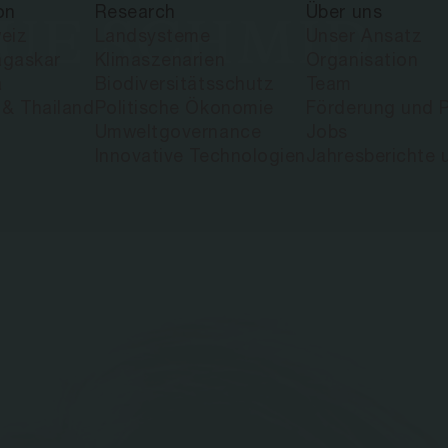
on
Research
Über uns
QUE SCHMID
eiz
Landsysteme
Unser Ansatz
gaskar
Klimaszenarien
Organisation
a
Biodiversitätsschutz
Team
 & Thailand
Politische Ökonomie
Förderung und P
Umweltgovernance
Jobs
Innovative Technologien
Jahresberichte 