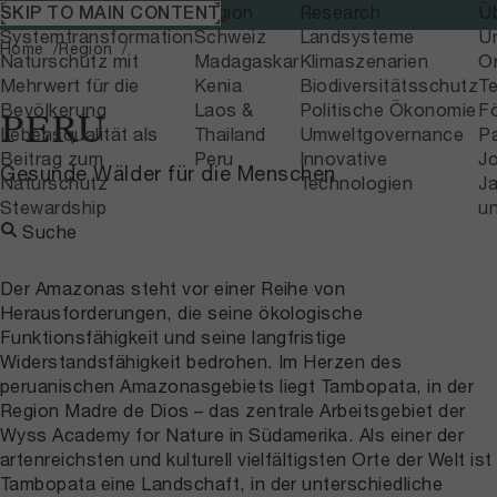
Themen
Region
Research
Ü
SKIP TO MAIN CONTENT
Home
Region
Systemtransformation
Schweiz
Landsysteme
U
Home
Region
Naturschutz mit
Madagaskar
Klimaszenarien
Or
Mehrwert für die
Kenia
Biodiversitätsschutz
T
Bevölkerung
Laos &
Politische Ökonomie
F
PERU
Lebensqualität als
Thailand
Umweltgovernance
P
Beitrag zum
Peru
Innovative
J
Gesunde Wälder für die Menschen
Naturschutz
Technologien
Ja
Stewardship
u
Suche
Der Amazonas steht vor einer Reihe von
Herausforderungen, die seine ökologische
Funktionsfähigkeit und seine langfristige
Widerstandsfähigkeit bedrohen. Im Herzen des
peruanischen Amazonasgebiets liegt Tambopata, in der
Region Madre de Dios – das zentrale Arbeitsgebiet der
Wyss Academy for Nature in Südamerika. Als einer der
artenreichsten und kulturell vielfältigsten Orte der Welt ist
Tambopata eine Landschaft, in der unterschiedliche