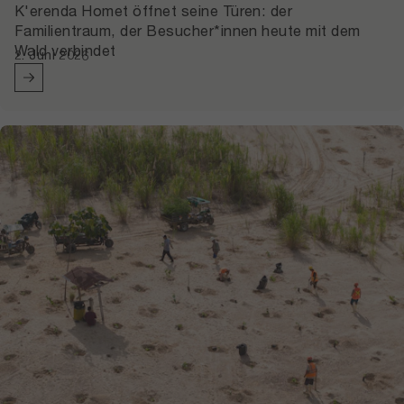
K'erenda Homet öffnet seine Türen: der
Familientraum, der Besucher*innen heute mit dem
Wald verbindet
2. Juni 2026