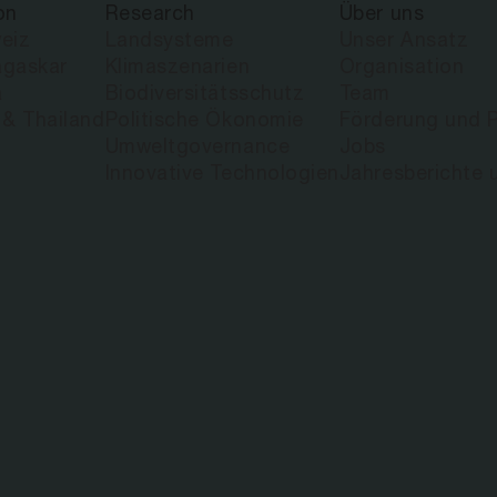
on
Research
Über uns
eiz
Landsysteme
Unser Ansatz
gaskar
Klimaszenarien
Organisation
a
Biodiversitätsschutz
Team
 & Thailand
Politische Ökonomie
Förderung und P
Umweltgovernance
Jobs
Innovative Technologien
Jahresberichte 