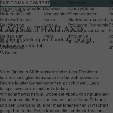
Themen
Region
Research
Ü
SKIP TO MAIN CONTENT
Home
Region
Systemtransformation
Schweiz
Landsysteme
U
Home
Region
Naturschutz mit
Madagaskar
Klimaszenarien
Or
Mehrwert für die
Kenia
Biodiversitätsschutz
T
Bevölkerung
Laos &
Politische Ökonomie
F
LAOS & THAILAND
Lebensqualität als
Thailand
Umweltgovernance
P
Beitrag zum
Peru
Innovative
J
Wiederherstellung von Landschaften und
Naturschutz
Technologien
Ja
biologischer Vielfalt
Stewardship
u
Suche
Viele Länder in Südostasien sind mit der Problematik
konfrontiert, gleichermassen die Umwelt sowie die
Rechte lokaler Gemeinschaften zu schützen. Laos
beispielsweise verzeichnet starkes
Wirtschaftswachstum, wobei der Abbau von natürlichen
Ressourcen die Basis für eine wirtschaftliche Öffnung
und den Übergang zu einer marktorientierten Wirtschaft
gelegt hat. In der Folge können die Landschaften ihre