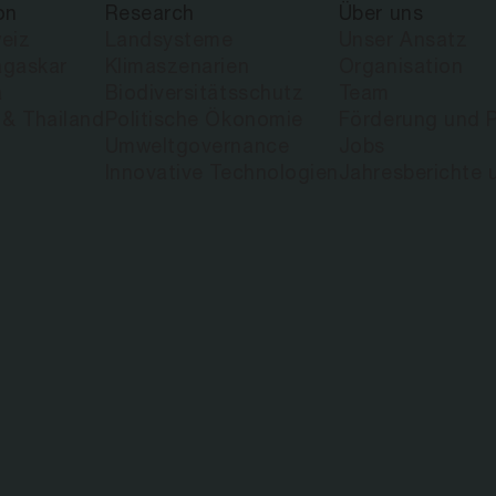
on
Research
Über uns
eiz
Landsysteme
Unser Ansatz
gaskar
Klimaszenarien
Organisation
a
Biodiversitätsschutz
Team
 & Thailand
Politische Ökonomie
Förderung und P
Umweltgovernance
Jobs
Innovative Technologien
Jahresberichte 