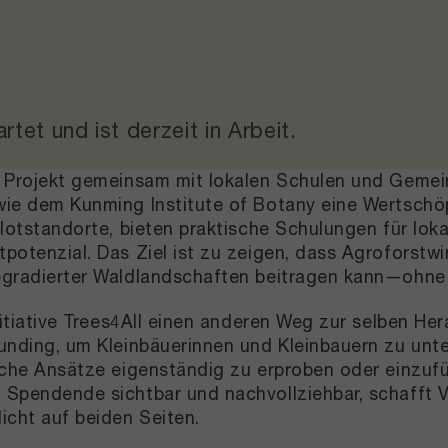
artet und
ist derzeit in Arbeit
.
s Projekt gemeinsam mit lokalen Schulen und Gemei
ie dem Kunming Institute of Botany eine Wertschöp
ilotstandorte, bieten praktische Schulungen für lo
potenzial. Das Ziel ist zu zeigen, dass Agroforstw
egradierter Waldlandschaften beitragen kann—ohne
Initiative Trees4All einen anderen Weg zur selben H
unding, um Kleinbäuerinnen und Kleinbauern zu unter
iche Ansätze eigenständig zu erproben oder einzuf
Spendende sichtbar und nachvollziehbar, schafft V
icht auf beiden Seiten.