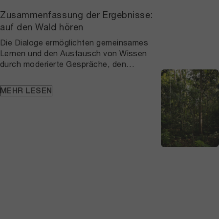
Zusammenfassung der Ergebnisse:
auf den Wald hören
Die Dialoge ermöglichten gemeinsames
Lernen und den Austausch von Wissen
durch moderierte Gespräche, den
Austausch unter Teilnehmenden sowie
wiederholte gemeinsame Reflexion. Häufig
MEHR LESEN
wurden Methoden eingesetzt, mit denen
Wissen gemeinsam sichtbar gemacht,
eingeordnet und weiterentwickelt wurde.
Spannungen entstanden dort, wo
wissenschaftliche Perspektiven
dominierten und andere Wissensformen
eher übersetzt als gleichwertig
eingebunden wurden.Gemeinsames
Handeln entwickelte sich vor allem durch
kollektive Entscheidungsprozesse und
das gemeinsame Erzählen und
Weitertragen von Anliegen. In einigen