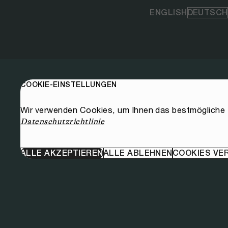
Biodiversitätszertifikaten. Dass
ENGLISH
DEUTSCH
diese Vorschläge im Co-Design-
Prozess teilweise in sehr heterogen
zusammengesetzten Kleingruppen
entstanden waren, erhöhte ihre
Tragfähigkeit. Und dass sich nach
dem offiziellen Ende des Dialogs
COOKIE-EINSTELLUNGEN
einzelne Teilnehmende nochmals
trafen, um ihre Projektideen
weiterzuentwickeln, ist ein starkes
Wir verwenden Cookies, um Ihnen das bestmögliche E
Signal, das Grund zu Optimismus
Datenschutzrichtlinie
gibt. 🌍 Die Wyss-Academy-Dialoge
zum wahren Wert der Wälder ist
ALLE AKZEPTIEREN
ALLE ABLEHNEN
COOKIES VE
Ergebnis einer Kooperation mit dem
Impact Hub Network als Partner. Sie
sind Teil einer globalen
Veranstaltungsreihe, die den
Austausch lokaler Lösungen zur
Förderung des Werts des Waldes
anregen und konkrete Massnahmen