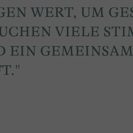
GEN WERT, UM GE
UCHEN VIELE STI
D EIN GEMEINSA
T."