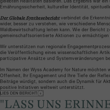
gelebten Realitäten basieren. Das Ergebnis war ein
Ernährungssicherheit, kultureller Identität, spiritu
verbindet die Erkenntn
Der Globale Synthesebericht
wider, besser zu verstehen, wie verschiedene Mensc
Waldbewirtschaftung leiten kann. Wie der Bericht ze
gemeinschaftsorientierte Aktionen zu ermächtigen 
Wir unterstützen nun regionale Engagementprozesse
die Veröffentlichung eines wissenschaftlichen Arti
partizipative Ansätze und Systemveränderungen bei
Im Namen der Wyss Academy for Nature möchten wir
Offenheit, Ihr Engagement und Ihre Tiefe der Refle
Beiträge würdigt, sondern auch die Dynamik für Akt
positive Initiativen weltweit unterstützt.
LIES DEN BERICHT
"LASS UNS ERIN