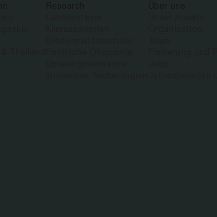
on
Research
Über uns
eiz
Landsysteme
Unser Ansatz
gaskar
Klimaszenarien
Organisation
a
Biodiversitätsschutz
Team
 & Thailand
Politische Ökonomie
Förderung und P
Umweltgovernance
Jobs
Innovative Technologien
Jahresberichte 