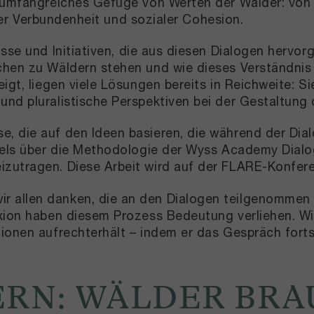
 umfangreiches Gefüge von Werten der Wälder: von B
eller Verbundenheit und sozialer Cohesion.
isse und Initiativen, die aus diesen Dialogen hervo
hen zu Wäldern stehen und wie dieses Verständnis e
igt, liegen viele Lösungen bereits in Reichweite: S
und pluralistische Perspektiven bei der Gestaltung
, die auf den Ideen basieren, die während der Dial
kels über die Methodologie der Wyss Academy Dialog
zutragen. Diese Arbeit wird auf der FLARE-Konfere
 allen danken, die an den Dialogen teilgenommen 
xion haben diesem Prozess Bedeutung verliehen. Wir
ionen aufrechterhält – indem er das Gespräch forts
NERN: WÄLDER BR