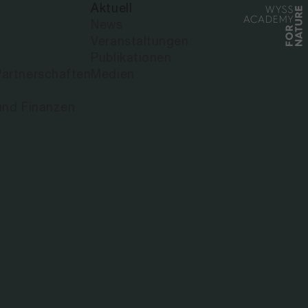
Aktuell
RO RIOS
News
Veranstaltungen
Publikationen
artnerschaften
Medien
und Finanzen