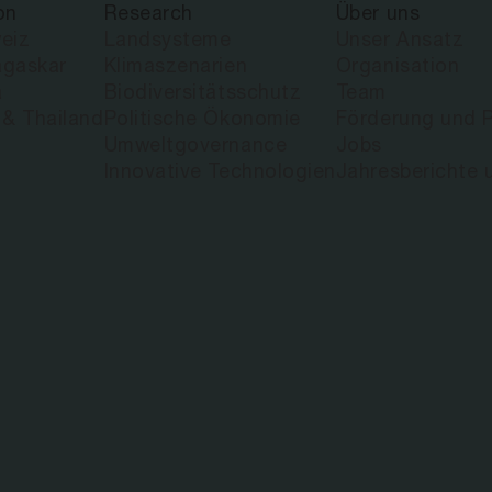
on
Research
Über uns
ISTINA CAST
eiz
Landsysteme
Unser Ansatz
gaskar
Klimaszenarien
Organisation
a
Biodiversitätsschutz
Team
 & Thailand
Politische Ökonomie
Förderung und P
Umweltgovernance
Jobs
Innovative Technologien
Jahresberichte 