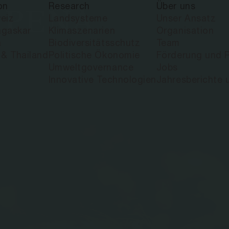
on
Research
Über uns
 PEÑA
eiz
Landsysteme
Unser Ansatz
gaskar
Klimaszenarien
Organisation
a
Biodiversitätsschutz
Team
 & Thailand
Politische Ökonomie
Förderung und P
Umweltgovernance
Jobs
Innovative Technologien
Jahresberichte 