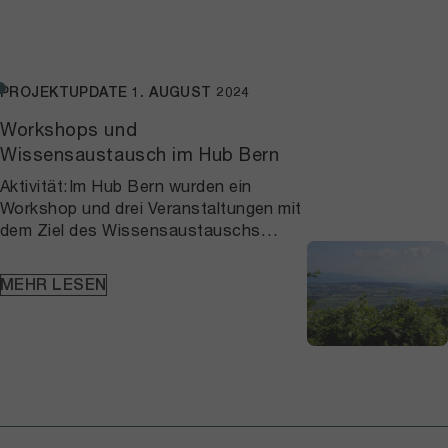
einzusetzen.
PROJEKTUPDATE
1. AUGUST 2024
Workshops und
Wissensaustausch im Hub Bern
Aktivität:Im Hub Bern wurden ein
Workshop und drei Veranstaltungen mit
dem Ziel des Wissensaustauschs
unterstützt. Daran nahmen rund 30
Stakeholder*innen aus etwa 20
MEHR LESEN
ausgewählten Institutionen teil. Der
Schwerpunkt lag auf der Region
Grosses Moos.