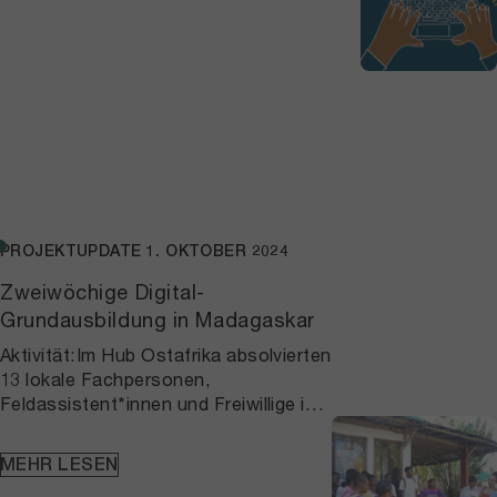
eine E-Mail erstellt wird. Diese Lösungen
bieten einen praktischen Ansatz, um die
digitale Kluft zu überbrücken – so wird
Wissen auch an Menschen mit geringer
digitaler Erfahrung vermittelt.
PROJEKTUPDATE
1. OKTOBER 2024
Zweiwöchige Digital-
Grundausbildung in Madagaskar
Aktivität:Im Hub Ostafrika absolvierten
13 lokale Fachpersonen,
Feldassistent*innen und Freiwillige in
Madagaskar einen zweiwöchigen Kurs
in digitaler Grundbildung. Diese
MEHR LESEN
Initiative stärkte ihre Rolle als