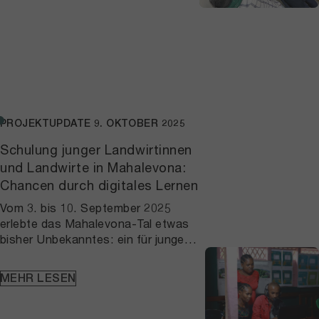
PROJEKTUPDATE
9. OKTOBER 2025
Schulung junger Landwirtinnen
und Landwirte in Mahalevona:
Chancen durch digitales Lernen
Vom 3. bis 10. September 2025
erlebte das Mahalevona-Tal etwas
bisher Unbekanntes: ein für junge
Landwirtinnen und Landwirte
entwickeltes Schulungsprogramm zu
MEHR LESEN
digitalem Marketing. In
Zusammenarbeit starteten Youth
First, die Full Circle Initiative der