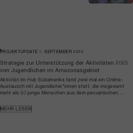
Solutionscape der Wyss Academy for
Nature und führte zu neuen
Informationsveranstaltungen und
Community-Events, die von den
Teilnehmenden organisiert wurden. Der
Kurs wurde vom Partner „Youth First“
angeboten und vom Team der Hubs in
PROJEKTUPDATE
1. SEPTEMBER 2024
Madagaskar koordiniert und intensiv
begleitet.
Strategie zur Unterstützung der Aktivitäten 2025
von Jugendlichen im Amazonasgebiet
Aktivität:Im Hub Südamerika fand zwei mal ein Online-
Austausch mit Jugendleiter*innen statt, die insgesamt
mehr als 60 junge Menschen aus dem peruanischen
Amazonasgebiet vertreten und sich aktiv für
Nachhaltigkeit einsetzen. Dank der Führung und
MEHR LESEN
Begleitung durch den Hub wurde eine Strategie
entwickelt, um die Aktivitäten der Amazonas-Jugend 2025
zu unterstützen. Dabei sollen sie auch besser dazu in der
Lage sein, sich für neue politische Massnahmen