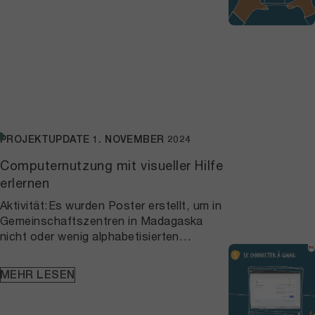
bieten einen praktischen Ansatz, um die
digitale Kluft zu überbrücken – so wird
Wissen auch an Menschen mit geringer
digitaler Erfahrung vermittelt.
PROJEKTUPDATE
1. NOVEMBER 2024
Computernutzung mit visueller Hilfe
erlernen
Aktivität:Es wurden Poster erstellt, um in
Gemeinschaftszentren in Madagaska
nicht oder wenig alphabetisierten
Besucher*innen dabei zu helfen, mit dem
Comuter umzugehen. Das Material
MEHR LESEN
behandelt grundlegende Aufgaben,
angefangen beim Einschalten des
Computers und zeigt weiter, wie etwa