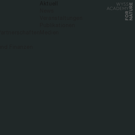
Aktuell
News
Veranstaltungen
IALEN
Publikationen
artnerschaften
Medien
ENDEN
und Finanzen