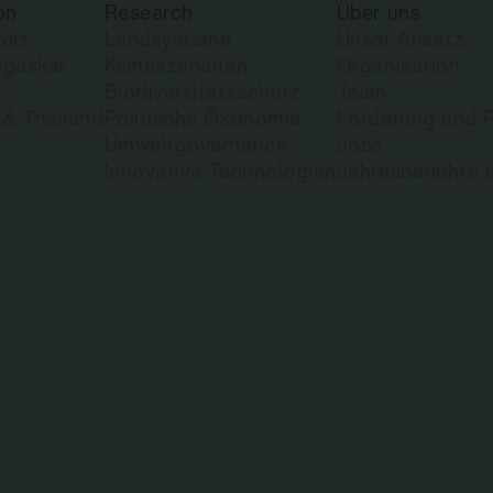
on
Research
Über uns
eiz
Landsysteme
Unser Ansatz
gaskar
Klimaszenarien
Organisation
U NEUEN SOZ
a
Biodiversitätsschutz
Team
 & Thailand
Politische Ökonomie
Förderung und P
Umweltgovernance
Jobs
EN BEI LAUF
Innovative Technologien
Jahresberichte 
N