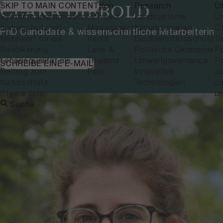
Themen
Region
Research
Ü
SKIP TO MAIN CONTENT
CLARA DIEBOLD
Systemtransformation
Schweiz
Landsysteme
U
Naturschutz mit
Madagaskar
Klimaszenarien
Or
PhD Candidate & wissenschaftliche Mitarbeiterin
Mehrwert für die
Kenia
Biodiversitätsschutz
T
Bevölkerung
Laos &
Politische Ökonomie
F
Lebensqualität als
Thailand
Umweltgovernance
P
SCHREIBE EINE E-MAIL
Beitrag zum
Peru
Innovative
J
Naturschutz
Technologien
Ja
Stewardship
u
Suche