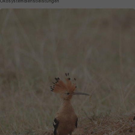
Ökosystemdienstleistungen
bestimmen, die Eignung von
Elefantendung als Substrat für den
Pilzanbau überprüfen und die
Austernpilze als geeignete Sorte für
Versuchsanbau und Konsum
identifizieren.Victor Otieno, leitender
Forscher mit Spezialisierung auf
Mykologie (Pilzkunde) an den NMK,
meinte: „Dreizehn Jahre sind eine
lange Zeit, um so einen Traum zu
haben – man stelle sich meine
Freude vor, nun Teil davon zu sein,
ihn zu verwirklichen! Nach 15 Jahren
in der Pilzbranche war mir klar: Das
ist machbar – und skalierbar.“Zu den
wissenschaftlichen Auswirkungen
des Projekts sagte Otieno weiter:
„Als Wissenschaftler war ich sehr
neugierig, wie Elefantendung als
Substrat funktioniert – und ich bin