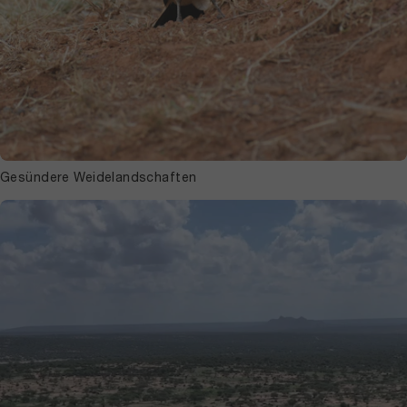
glücklich zu berichten, dass der
Versuch schon beim ersten Mal
erfolgreich war: Nach 21 Tagen
konnten wir ernten. Mittlerweile hat
sich der Projektfokus erweitert – wir
entwickeln nun auch einen
Biodiversitätsindex der Pilze in
dieser Region, da es bisher keine
Literatur zu Pilzen aus Laikipia gibt.
Gesündere Weidelandschaften
Wir sind gespannt, wie viel wir noch
lernen können.“