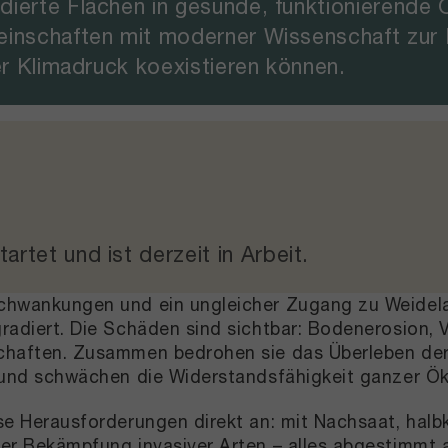
dierte Flächen in gesunde, funktionierend
einschaften mit moderner Wissenschaft zur
er Klimadruck koexistieren können.
tartet und
ist derzeit in Arbeit
.
chwankungen und ein ungleicher Zugang zu Weidela
radiert. Die Schäden sind sichtbar: Bodenerosion, 
chaften. Zusammen bedrohen sie das Überleben der 
n und schwächen die Widerstandsfähigkeit ganzer Ö
se Herausforderungen direkt an: mit Nachsaat, halb
er Bekämpfung invasiver Arten – alles abgestimmt 