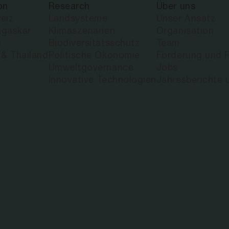
on
Research
Über uns
WEIDELANDS
eiz
Landsysteme
Unser Ansatz
gaskar
Klimaszenarien
Organisation
a
Biodiversitätsschutz
Team
 & Thailand
Politische Ökonomie
Förderung und P
Umweltgovernance
Jobs
Innovative Technologien
Jahresberichte 