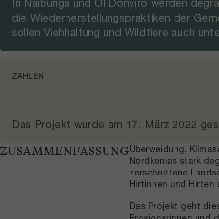
In Naibunga und Ol Donyiro werden degra
die Wiederherstellungspraktiken der Gem
sollen Viehhaltung und Wildtiere auch unt
ZAHLEN
Das Projekt wurde am
17. März 2022
ges
Überweidung, Klimas
ZUSAMMENFASSUNG
Nordkenias stark deg
zerschnittene Lands
Hirtinnen und Hirte
Das Projekt geht die
Erosionsrinnen und d