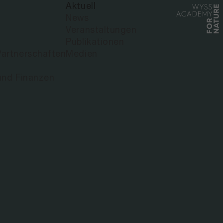
Aktuell
CHAFTEN
News
Veranstaltungen
Publikationen
artnerschaften
Medien
und Finanzen