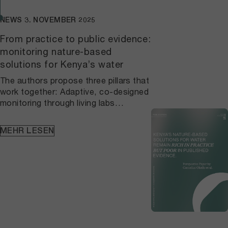
NEWS
3. NOVEMBER 2025
From practice to public evidence:
monitoring nature-based
solutions for Kenya’s water
The authors propose three pillars that
work together: Adaptive, co-designed
monitoring through living labs
connects local practice to agreed
protocols and continuous learning, so
MEHR LESEN
datasets are consistent over time and
anchored in place. A national, open
NbS repository built on FAIR principles
makes vegetation, hydrology, and
household water metrics findable,
citable, and verifiable, which allows
results to be checked, compared, and
reused beyond single
projects. Standardized indicators