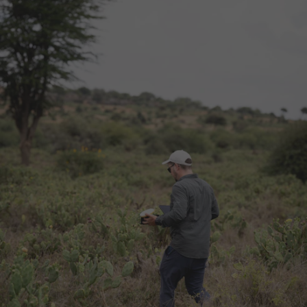
Nachhaltigkeit sicherzustellen.Indem
eine gemeinsame Vision für den Schutz
des Feuchtgebiets entwickelt wird, will
das Projekt die lokale Governance und
das Ressourcenmanagement stärken,
sodass das Feuchtgebiet weiterhin
Biodiversität und Lebensgrundlagen für
Menschen sichern kann. Dieser
kollaborative Ansatz, der
Wissensaustausch und Innovation
verbindet, soll gewährleisten, dass das
Gambella-Feuchtgebiet auch für
kommende Generationen gedeiht.