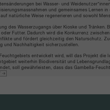
tensänderungen bei Wasser- und Weidenutzer*innen 
ilisierungsmassnahmen und gemeinsames Lernen in d
h auf natürliche Weise regenerieren und sowohl Me
erung des Wasserzugangs über Kioske und Tränken. B
oder Futter. Dadurch wird die Konkurrenz zwischen 
flikte und fördert gleichzeitig den Naturschutz. Z
g und Nachhaltigkeit sicherzustellen.
euchtgebiets entwickelt wird, will das Projekt die
ebiet weiterhin Biodiversität und Lebensgrundlage
indet, soll gewährleisten, dass das Gambella-Feuc
T