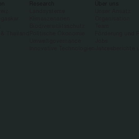
on
Research
Über uns
eiz
Landsysteme
Unser Ansatz
gaskar
Klimaszenarien
Organisation
a
Biodiversitätsschutz
Team
 & Thailand
Politische Ökonomie
Förderung und P
Umweltgovernance
Jobs
Innovative Technologien
Jahresberichte 