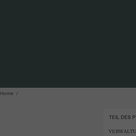
Foto: Explorer.Land
Home
TEIL DES 
VERWALTU