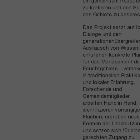
um gemeinsam Ressou
zu kartieren und den S
des Gebiets zu bespre
Das Projekt setzt auf l
Dialoge und den
generationenübergreif
Austausch von Wissen
entstehen konkrete Plä
für das Management d
Feuchtgebiets – verank
in traditionellen Praktik
und lokaler Erfahrung.
Forschende und
Gemeindemitglieder
arbeiten Hand in Hand: 
identifizieren vorrangig
Flächen, erproben neue
Formen der Landnutzu
und setzen sich für ein
gerechten Zugang zu