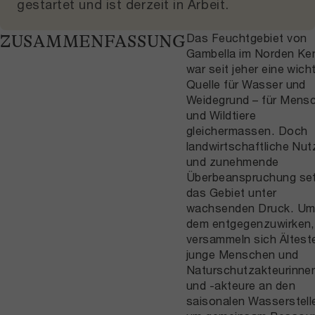
gestartet und
ist derzeit in Arbeit
.
Das Feuchtgebiet von
ZUSAMMENFASSUNG
Gambella im Norden Ke
war seit jeher eine wich
Quelle für Wasser und
Weidegrund – für Mens
und Wildtiere
gleichermassen. Doch
landwirtschaftliche Nu
und zunehmende
Überbeanspruchung se
das Gebiet unter
wachsenden Druck. U
dem entgegenzuwirken,
versammeln sich Ältest
junge Menschen und
Naturschutzakteurinne
und -akteure an den
saisonalen Wasserstell