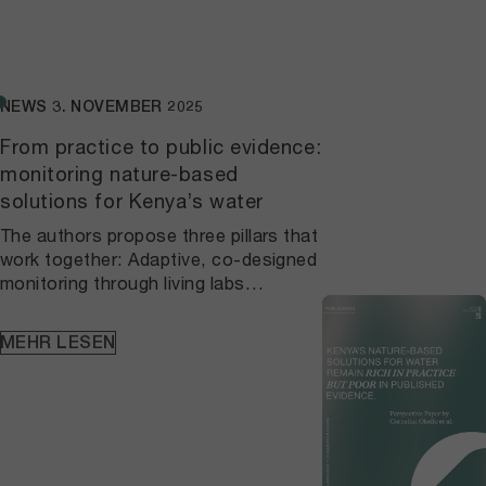
Entscheidungsträgerinnen und -
träger sowie Gemeinschaften zu
entwickeln, die pastorale Systeme in
vergleichbaren Landschaften stärken
NEWS
3. NOVEMBER 2025
wollen.
From practice to public evidence:
monitoring nature-based
solutions for Kenya’s water
The authors propose three pillars that
work together: Adaptive, co-designed
monitoring through living labs
connects local practice to agreed
protocols and continuous learning, so
MEHR LESEN
datasets are consistent over time and
anchored in place. A national, open
NbS repository built on FAIR principles
makes vegetation, hydrology, and
household water metrics findable,
citable, and verifiable, which allows