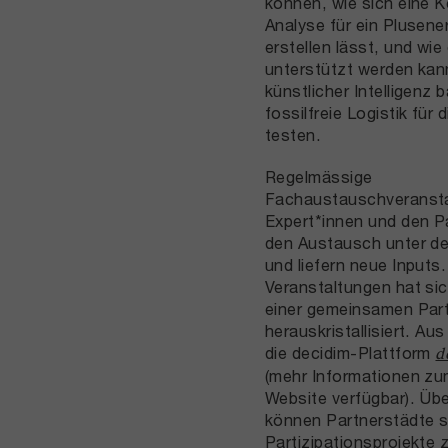
können, wie sich eine 
Analyse für ein Plusener
erstellen lässt, und wie
unterstützt werden kan
künstlicher Intelligenz 
fossilfreie Logistik für 
testen.
Regelmässige
Fachaustauschveransta
Expert*innen und den P
den Austausch unter de
und liefern neue Inputs.
Veranstaltungen hat si
einer gemeinsamen Part
herauskristallisiert. A
die decidim-Plattform
d
(mehr Informationen zum
Website verfügbar). Übe
können Partnerstädte s
Partizipationsprojekte