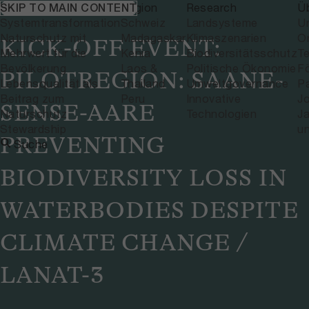
Themen
EREIGNIS
Region
Research
Ü
SKIP TO MAIN CONTENT
Systemtransformation
Schweiz
Landsysteme
U
Naturschutz mit
Madagaskar
Klimaszenarien
Or
KICK-OFF EVENT:
Mehrwert für die
Kenia
Biodiversitätsschutz
T
Bevölkerung
Laos &
Politische Ökonomie
F
PILOTREGION: SAANE-
Lebensqualität als
Thailand
Umweltgovernance
P
Beitrag zum
Peru
Innovative
J
SENSE-AARE
Naturschutz
Technologien
Ja
Stewardship
u
PREVENTING
Suche
BIODIVERSITY LOSS IN
WATERBODIES DESPITE
CLIMATE CHANGE /
LANAT-3