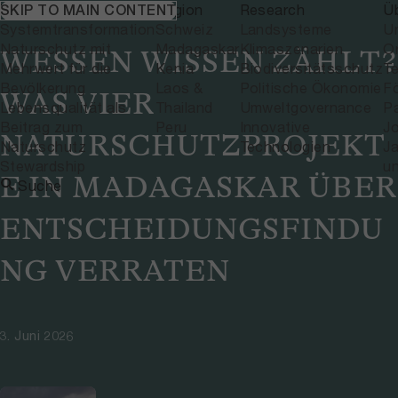
Themen
NEWS
Region
Research
Ü
SKIP TO MAIN CONTENT
Systemtransformation
Schweiz
Landsysteme
U
Naturschutz mit
Madagaskar
Klimaszenarien
Or
WESSEN WISSEN ZÄHLT?
Mehrwert für die
Kenia
Biodiversitätsschutz
T
Bevölkerung
Laos &
Politische Ökonomie
F
WAS VIER
Lebensqualität als
Thailand
Umweltgovernance
P
Beitrag zum
Peru
Innovative
J
NATURSCHUTZPROJEKT
Naturschutz
Technologien
Ja
Stewardship
u
E IN MADAGASKAR ÜBER
Suche
ENTSCHEIDUNGSFINDU
NG VERRATEN
3. Juni 2026