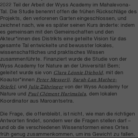
2022 Teil der Arbeit der Wyss Academy im Mahalevona-
Tal. Die Studie benennt offen die frühen Rückschläge des
Projekts, den verlorenen Garten eingeschlossen, und
zeichnet nach, wie es später seinen Kurs änderte: indem
es gemeinsam mit den Gemeinschaften und den
Akteur*innen des Distrikts eine geteilte Vision für das
gesamte Tal entwickelte und bewusster lokales,
wissenschaftliches und praktisches Wissen
zusammenführte. Finanziert wurde die Studie von der
Wyss Academy for Nature an der Universität Bern;
geleitet wurde sie von
, mit den
Clara Léonie Diebold
Koautor*innen
,
Peter Messerli
Sarah-Lan Mathez-
, und
von der Wyss Academy for
Stiefel
Julie Zähringer
Nature und
, dem lokalen
Paul Clément Harimalala
Koordinator aus Maroantsetra.
Die Frage, die offenbleibt, ist nicht, wie man die richtigen
Antworten findet, sondern wer die Fragen stellen darf –
und ob die verschiedenen Wissensformen eines Ortes
früh genug zusammenkommen, um ins Gewicht zu fallen.