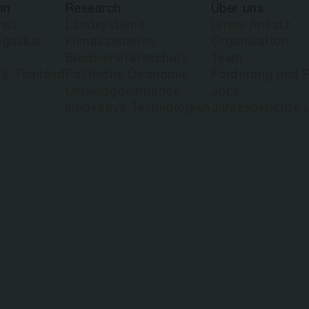
on
Research
Über uns
eiz
Landsysteme
Unser Ansatz
gaskar
Klimaszenarien
Organisation
a
Biodiversitätsschutz
Team
 & Thailand
Politische Ökonomie
Förderung und P
Umweltgovernance
Jobs
Innovative Technologien
Jahresberichte 