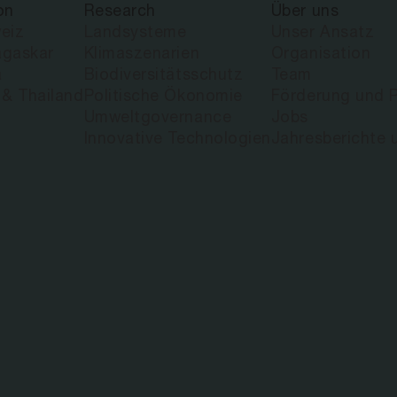
on
Research
Über uns
eiz
Landsysteme
Unser Ansatz
gaskar
Klimaszenarien
Organisation
a
Biodiversitätsschutz
Team
 & Thailand
Politische Ökonomie
Förderung und P
Umweltgovernance
Jobs
Innovative Technologien
Jahresberichte 