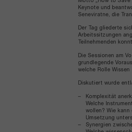
Motto „How to Save t
Keynote und beantwo
Seneviratne, die Tr
Der Tag gliederte si
Arbeitssitzungen ang
Teilnehmenden konnte
Die Sessionen am Vorm
grundlegende Voraus
welche Rolle Wissen 
Diskutiert wurde ent
Komplexität aner
Welche Instrument
wollen? Wie kann 
Umsetzung unter
Synergien zwisch
Welche wissenscha