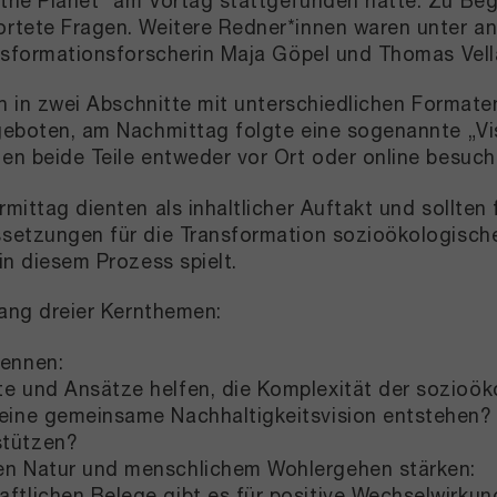
he Planet“ am Vortag stattgefunden hatte. Zu Begi
rtete Fragen. Weitere Redner*innen waren unter an
ansformationsforscherin Maja Göpel und Thomas Ve
ch in zwei Abschnitte mit unterschiedlichen Formate
eboten, am Nachmittag folgte eine sogenannte „Vis
n beide Teile entweder vor Ort oder online besuch
ittag dienten als inhaltlicher Auftakt und sollten f
setzungen für die Transformation sozioökologische
in diesem Prozess spielt.
lang dreier Kernthemen:
kennen:
e und Ansätze helfen, die Komplexität der sozioök
eine gemeinsame Nachhaltigkeitsvision entstehen? 
stützen?
en Natur und menschlichem Wohlergehen stärken:
ftlichen Belege gibt es für positive Wechselwirkun