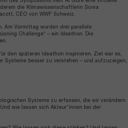
nn des Symposiums hielt Al Gore eine virtuelle
derem die Klimawissenschaftlerin Sonia
llacott, CEO von WWF Schweiz.
n. Am Vormittag wurden drei parallele
ioning Challenge“ – ein Ideathon. Die
en.
ür den späteren Ideathon inspirieren. Ziel war es,
r Systeme besser zu verstehen – und aufzuzeigen,
ologischen Systeme zu erfassen, die wir verändern
Und wie lassen sich Akteur*innen bei der
gen? Wie lassen sich diese stärken? Und lassen