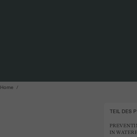
Felddatenerhebungen an der Sense / Foto: Dario Josi
Home
TEIL DES 
PREVENTI
IN WATER