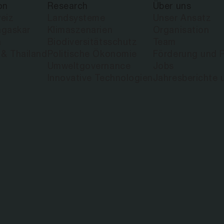
on
Research
Über uns
eiz
Landsysteme
Unser Ansatz
gaskar
Klimaszenarien
Organisation
a
Biodiversitätsschutz
Team
 & Thailand
Politische Ökonomie
Förderung und P
Umweltgovernance
Jobs
Innovative Technologien
Jahresberichte 