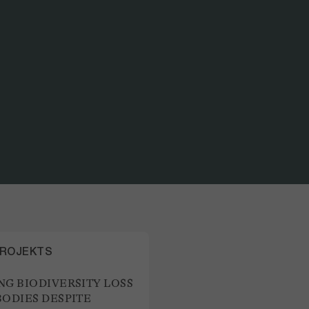
TEIL DES PROJEKTS
PREVENTING BIODIVERSITY
PROJEKTS
NG BIODIVERSITY LOSS
BODIES DESPITE