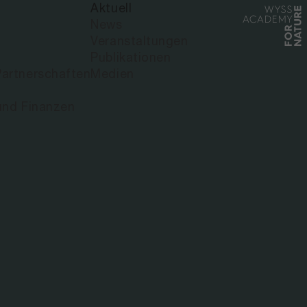
Aktuell
News
Veranstaltungen
CE-RESIDENCY
Publikationen
artnerschaften
Medien
und Finanzen
R*INNEN DER
RE