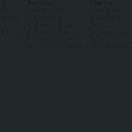
on
Research
Über uns
eiz
Landsysteme
Unser Ansatz
gaskar
Klimaszenarien
Organisation
| ART&SCIEN
a
Biodiversitätsschutz
Team
 & Thailand
Politische Ökonomie
Förderung und P
Umweltgovernance
Jobs
EN CALL FÜR
Innovative Technologien
Jahresberichte 
CHE KÜNSTLE
MY FOR NATU