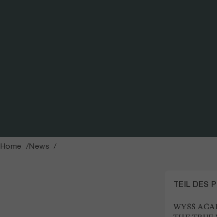
© Natalia Peralta / Foto: Natalia Peralta
Home
News
TEIL DES 
WYSS ACA