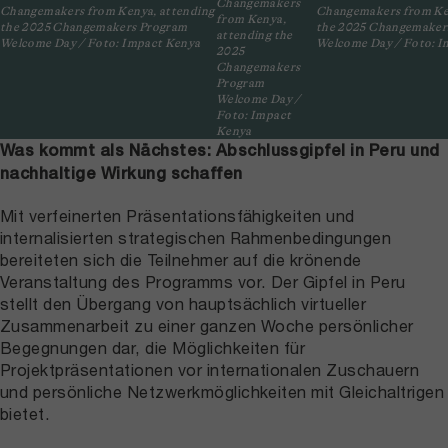
Changemakers
Changemakers from Kenya, attending
Changemakers from Ke
from Kenya,
the 2025 Changemakers Program
the 2025 Changemaker
attending the
Welcome Day / Foto: Impact Kenya
Welcome Day / Foto: I
2025
Changemakers
Program
Welcome Day /
Foto: Impact
Kenya
Was kommt als Nächstes: Abschlussgipfel in Peru und
nachhaltige Wirkung schaffen
Mit verfeinerten Präsentationsfähigkeiten und
internalisierten strategischen Rahmenbedingungen
bereiteten sich die Teilnehmer auf die krönende
Veranstaltung des Programms vor. Der Gipfel in Peru
stellt den Übergang von hauptsächlich virtueller
Zusammenarbeit zu einer ganzen Woche persönlicher
Begegnungen dar, die Möglichkeiten für
Projektpräsentationen vor internationalen Zuschauern
und persönliche Netzwerkmöglichkeiten mit Gleichaltrigen
bietet.