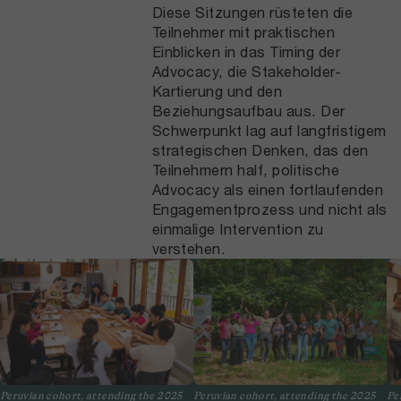
Diese Sitzungen rüsteten die
Teilnehmer mit praktischen
Einblicken in das Timing der
Advocacy, die Stakeholder-
Kartierung und den
Beziehungsaufbau aus. Der
Schwerpunkt lag auf langfristigem
strategischen Denken, das den
Teilnehmern half, politische
Advocacy als einen fortlaufenden
Engagementprozess und nicht als
einmalige Intervention zu
verstehen.
Peruvian cohort, attending the 2025
Peruvian cohort, attending the 2025
Pe