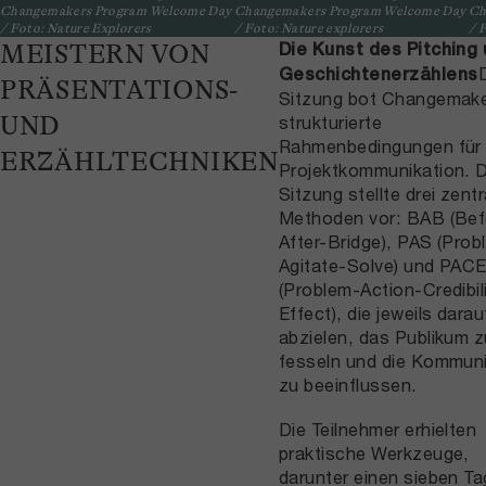
Changemakers Program Welcome Day
Changemakers Program Welcome Day
Ch
/ Foto: Nature Explorers
/ Foto: Nature explorers
/ 
Die Kunst des Pitching
MEISTERN VON
Geschichtenerzählens
PRÄSENTATIONS-
Sitzung bot Changemak
UND
strukturierte
Rahmenbedingungen für 
ERZÄHLTECHNIKEN
Projektkommunikation. D
Sitzung stellte drei zentr
Methoden vor: BAB (Bef
After-Bridge), PAS (Prob
Agitate-Solve) und PAC
(Problem-Action-Credibil
Effect), die jeweils darau
abzielen, das Publikum z
fesseln und die Kommuni
zu beeinflussen.
Die Teilnehmer erhielten
praktische Werkzeuge,
darunter einen sieben T