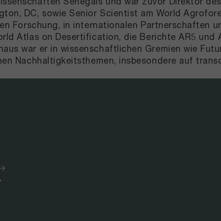
ssenschaften Senegals und war zuvor Direktor des Fu
ngton, DC, sowie Senior Scientist am World Agrofor
rten Forschung, in internationalen Partnerschaften 
orld Atlas on Desertification, die Berichte AR5 und
inaus war er in wissenschaftlichen Gremien wie Fut
denen Nachhaltigkeitsthemen, insbesondere auf trans
.