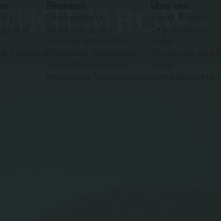
on
Research
Über uns
HEIKH MBOW
eiz
Landsysteme
Unser Ansatz
gaskar
Klimaszenarien
Organisation
a
Biodiversitätsschutz
Team
 & Thailand
Politische Ökonomie
Förderung und P
Umweltgovernance
Jobs
Innovative Technologien
Jahresberichte 