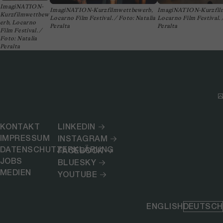
ImagiNATION-
ImagiNATION-Kurzfilmwettbewerb,
ImagiNATION-Kurzfil
Kurzfilmwettbew
Locarno Film Festival. / Foto: Natalia
Locarno Film Festival. 
erb, Locarno
Peralta
Peralta
Film Festival. /
Foto: Natalia
Peralta
KONTAKT
LINKEDIN
IMPRESSUM
INSTAGRAM
DATENSCHUTZERKLÄRUNG
FACEBOOK
JOBS
BLUESKY
MEDIEN
YOUTUBE
ENGLISH
DEUTSCH