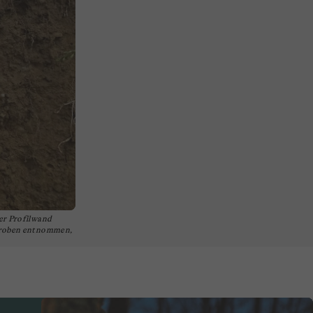
er Profilwand
lproben entnommen,