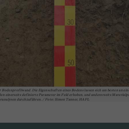
r Bodenprofilwand. Die Eigenschaften eines Bodens lassen sich am besten an ein
en einerseits definierte Parameter im Feld erhoben, und andererseits Materia
ranalysen durchzuführen. / Foto: Simon Tanner, HAFL