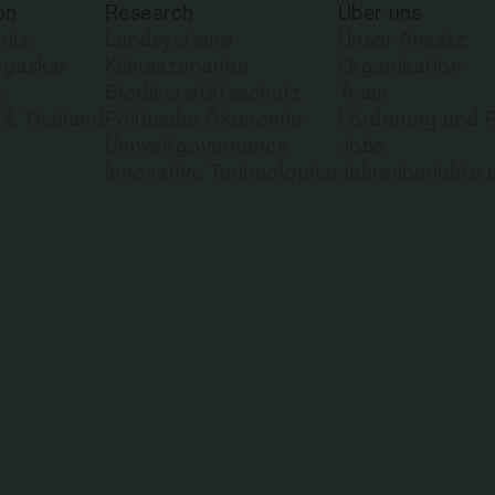
on
Research
Über uns
eiz
Landsysteme
Unser Ansatz
gaskar
Klimaszenarien
Organisation
a
Biodiversitätsschutz
Team
 & Thailand
Politische Ökonomie
Förderung und P
Umweltgovernance
Jobs
Innovative Technologien
Jahresberichte 