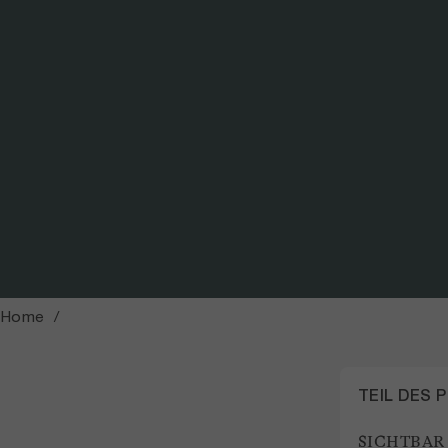
Eichungstag von Kartierpersonal. Damit die Erhebung von Bodeninformationen qu
Kartierpersonal und die gegenseitige Eichung gewährleistet werden. / Foto: S
Home
TEIL DES 
SICHTBAR