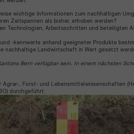
et werden:
eise wichtige Informationen zum nachhaltigen Umga
eren Zeitspannen als bisher, erhoben werden?
en Technologien, Arbeitsschritten und beteiligten
nd -kennwerte anhand geeigneter Produkte bestmö
ne nachhaltige Landwirtschaft in Wert gesetzt wer
ntons Bern verfügbar sein. In einem nächsten Schri
ür Agrar-, Forst- und Lebensmittelwissenschaften 
O) durchgeführt.