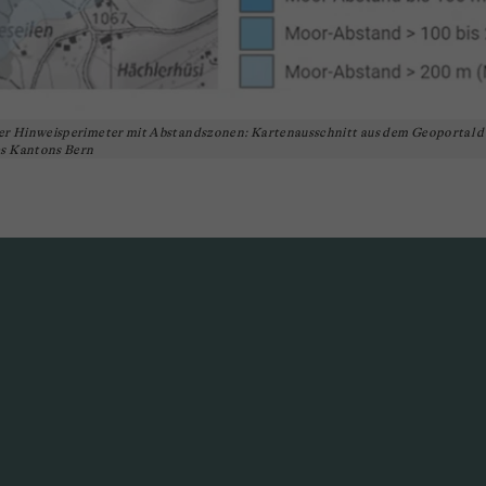
r Hinweisperimeter mit Abstandszonen: Kartenausschnitt aus dem Geoportal d
es Kantons Bern