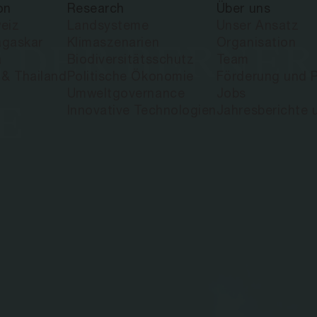
on
Research
Über uns
eiz
Landsysteme
Unser Ansatz
gaskar
Klimaszenarien
Organisation
 DER BERNER
a
Biodiversitätsschutz
Team
 & Thailand
Politische Ökonomie
Förderung und P
Umweltgovernance
Jobs
E
Innovative Technologien
Jahresberichte 