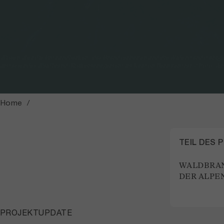
Wissen über die Entzündbarkeit, das Brandverhalten und die Widerstandsfähigkei
umfassendes Waldbrand-Risikomanagement im Kanton Bern zentral. / Foto: Am
Home
TEIL DES 
WALDBRA
DER ALPE
PROJEKTUPDATE