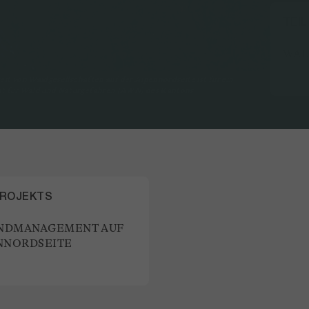
TEI
WAL
t von Waldgesellschaften auf der Alpennordseite ist für ein
t für Wald und Naturgefahren (AWN) des Kantons
PROJEKTS
NDMANAGEMENT AUF
NNORDSEITE