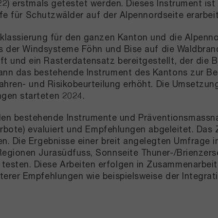
2) erstmals getestet werden. Dieses Instrument ist 
ilfe für Schutzwälder auf der Alpennordseite erarbe
oklassierung für den ganzen Kanton und die Alpenn
uss der Windsysteme Föhn und Bise auf die Waldbra
und ein Rasterdatensatz bereitgestellt, der die B
ann das bestehende Instrument des Kantons zur Beu
ahren- und Risikobeurteilung erhöht. Die Umsetzung
gen starteten 2024.
n bestehende Instrumente und Präventionsmassna
rbote) evaluiert und Empfehlungen abgeleitet. Das Z
en. Die Ergebnisse einer breit angelegten Umfrage
Regionen Jurasüdfuss, Sonnseite Thuner-/Brienzers
sten. Diese Arbeiten erfolgen in Zusammenarbeit 
erer Empfehlungen wie beispielsweise der Integrat