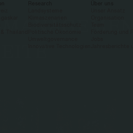
on
Research
Über uns
eiz
Landsysteme
Unser Ansatz
gaskar
Klimaszenarien
Organisation
MANAGEMENT
a
Biodiversitätsschutz
Team
 & Thailand
Politische Ökonomie
Förderung und P
Umweltgovernance
Jobs
EITE
Innovative Technologien
Jahresberichte 