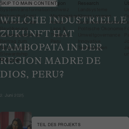
Themen
NEWS
Region
Research
Ü
SKIP TO MAIN CONTENT
Systemtransformation
Schweiz
Landsysteme
U
Naturschutz mit
Madagaskar
Klimaszenarien
Or
WELCHE INDUSTRIELLE
Mehrwert für die
Kenia
Biodiversitätsschutz
T
Bevölkerung
Laos &
Politische Ökonomie
F
ZUKUNFT HAT
Lebensqualität als
Thailand
Umweltgovernance
P
Beitrag zum
Peru
Innovative
J
TAMBOPATA IN DER
Naturschutz
Technologien
Ja
Stewardship
u
REGION MADRE DE
Suche
DIOS, PERU?
2. Juni 2025
TEIL DES PROJEKTS