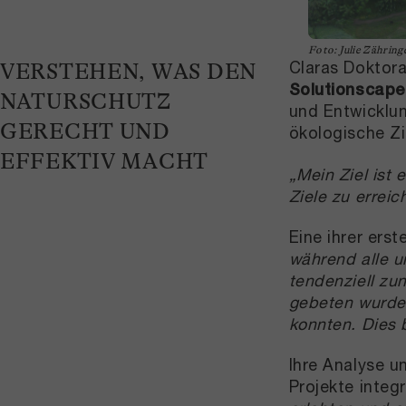
Foto: Julie Zähring
Claras Doktora
VERSTEHEN, WAS DEN
Solutionscape
NATURSCHUTZ
und Entwicklun
GERECHT UND
ökologische Zi
EFFEKTIV MACHT
„Mein Ziel ist 
Ziele zu errei
Eine ihrer ers
während alle un
tendenziell zu
gebeten wurden
konnten. Dies 
Ihre Analyse u
Projekte integ