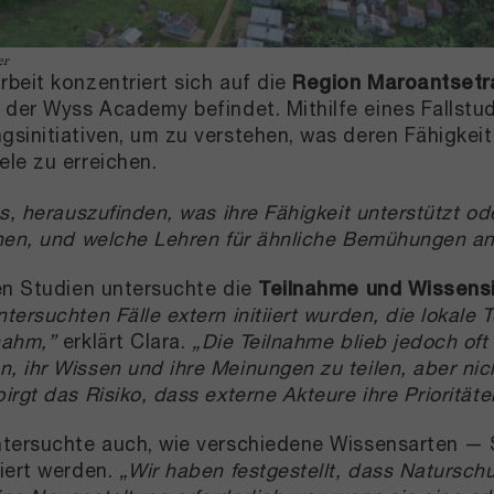
er
rbeit konzentriert sich auf die
Region Maroantsetr
der Wyss Academy befindet. Mithilfe eines Fallstu
gsinitiativen, um zu verstehen, was deren Fähigkeit
ele zu erreichen.
es, herauszufinden, was ihre Fähigkeit unterstützt o
chen, und welche Lehren für ähnliche Bemühungen a
ten Studien untersuchte die
Teilnahme und Wissensi
tersuchten Fälle extern initiiert wurden, die lokale
nahm,”
erklärt Clara.
„Die Teilnahme blieb jedoch of
, ihr Wissen und ihre Meinungen zu teilen, aber ni
birgt das Risiko, dass externe Akteure ihre Prioritä
ntersuchte auch, wie verschiedene Wissensarten — 
riert werden.
„Wir haben festgestellt, dass Naturschu