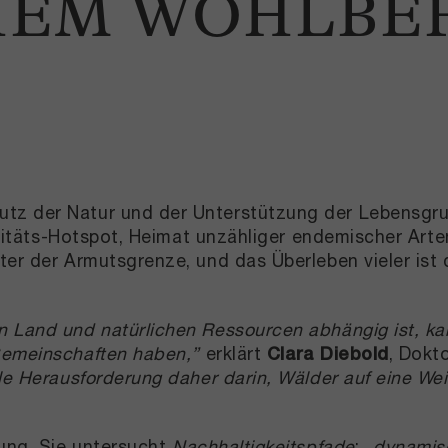
HEM WOHLBE
utz der Natur und der Unterstützung der Lebensgr
versitäts-Hotspot, Heimat unzähliger endemischer Ar
ter der Armutsgrenze, und das Überleben vieler ist
n Land und natürlichen Ressourcen abhängig ist, ka
 Gemeinschaften haben,”
erklärt
Clara Diebold
, Dokt
le Herausforderung daher darin, Wälder auf eine Wei
hung. Sie untersucht
Nachhaltigkeitspfade
:
„dynamisch