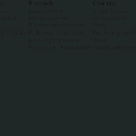
on
Research
Über uns
eiz
Landsysteme
Unser Ansatz
gaskar
Klimaszenarien
Organisation
a
Biodiversitätsschutz
Team
 & Thailand
Politische Ökonomie
Förderung und P
Umweltgovernance
Jobs
Innovative Technologien
Jahresberichte 