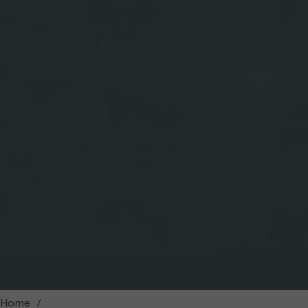
Foto: Mongkon Duangkhiew/Wyss Academy for Nature
Home