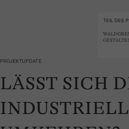
TEIL DES 
WALDGRE
GESTALTE
PROJEKTUPDATE
LÄSST SICH 
INDUSTRIEL