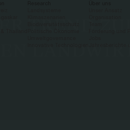
on
Research
Über uns
eiz
Landsysteme
Unser Ansatz
gaskar
Klimaszenarien
Organisation
DER TREND ZU
a
Biodiversitätsschutz
Team
 & Thailand
Politische Ökonomie
Förderung und P
Umweltgovernance
Jobs
LEN LANDWIR
Innovative Technologien
Jahresberichte 