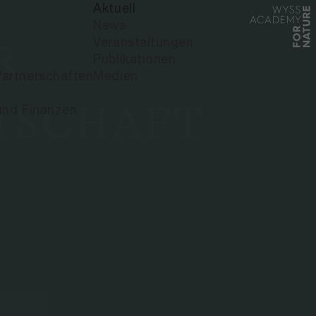
Aktuell
News
Veranstaltungen
R
Publikationen
artnerschaften
Medien
TSCHAFT
und Finanzen