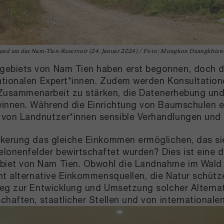
und um das Nam-Tien-Reservoir (24. Januar 2024) / Foto: Mongkon Duangkhi
gebiets von Nam Tien haben erst begonnen, doch d
nationalen Expert*innen. Zudem werden Konsultatio
le Zusammenarbeit zu stärken, die Datenerhebung un
winnen. Während die Einrichtung von Baumschulen ei
von Landnutzer*innen sensible Verhandlungen und 
lkerung das gleiche Einkommen ermöglichen, das sie
onenfelder bewirtschaftet wurden? Dies ist eine d
t von Nam Tien. Obwohl die Landnahme im Wald ille
ht alternative Einkommensquellen, die Natur schütze
Weg zur Entwicklung und Umsetzung solcher Alternat
chaften, staatlicher Stellen und von international